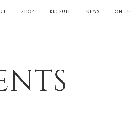
UT
SHOP
RECRUIT
NEWS
ONLIN
N T S