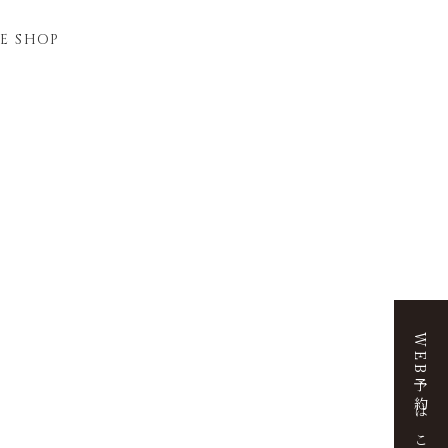
E SHOP
WEB予約はこちら